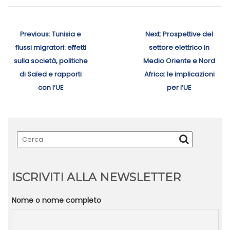
Navigazione
articoli
Previous
Next
Previous:
Tunisia e
Next:
Prospettive del
post:
post:
flussi migratori: effetti
settore elettrico in
sulla società, politiche
Medio Oriente e Nord
di Saïed e rapporti
Africa: le implicazioni
con l’UE
per l’UE
ISCRIVITI ALLA NEWSLETTER
Nome o nome completo