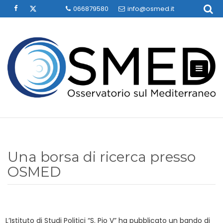
Skip
066879580
info@osmed.it
to
content
Una borsa di ricerca presso
OSMED
L’Istituto di Studi Politici “S. Pio V” ha pubblicato un bando di