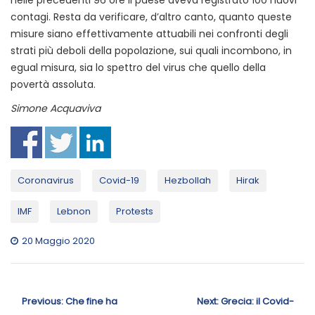
nelle precedenti 96 ore il paese aveva registrato 100 nuovi
contagi. Resta da verificare, d’altro canto, quanto queste
misure siano effettivamente attuabili nei confronti degli
strati più deboli della popolazione, sui quali incombono, in
egual misura, sia lo spettro del virus che quello della
povertà assoluta.
Simone Acquaviva
Coronavirus
Covid-19
Hezbollah
Hirak
IMF
Lebnon
Protests
20 Maggio 2020
Navigazione
articoli
Previous
Next
Previous:
Che fine ha
Next:
Grecia: il Covid-