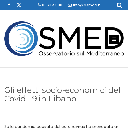
Skip
066879580
info@osmed.it
to
content
Gli effetti socio-economici del
Covid-19 in Libano
Se la pandemia causata dal coronavirus ha provocato un