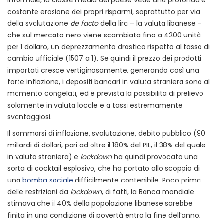
informale, la classe media del paese vede una profonda e
costante erosione dei propri risparmi, soprattutto per via
della svalutazione
de facto
della lira – la valuta libanese –
che sul mercato nero viene scambiata fino a 4200 unità
per 1 dollaro, un deprezzamento drastico rispetto al tasso di
cambio ufficiale (1507 a 1). Se quindi il prezzo dei prodotti
importati cresce vertiginosamente, generando così una
forte inflazione, i depositi bancari in valuta straniera sono al
momento congelati, ed è prevista la possibilità di prelievo
solamente in valuta locale e a tassi estremamente
svantaggiosi.
Il sommarsi di inflazione, svalutazione, debito pubblico (90
miliardi di dollari, pari ad oltre il 180% del PIL, il 38% del quale
in valuta straniera) e
lockdown
ha quindi provocato una
sorta di cocktail esplosivo, che ha portato allo scoppio di
una
bomba sociale
difficilmente contenibile. Poco prima
delle restrizioni da
lockdown
, di fatti, la Banca mondiale
stimava che il 40% della popolazione libanese sarebbe
finita in una condizione di povertà entro la fine dell’anno,