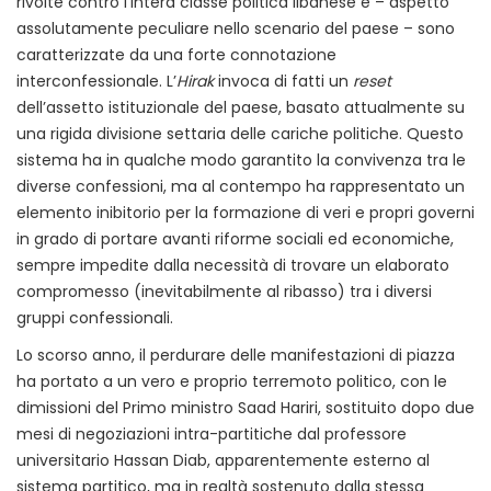
rivolte contro l’intera classe politica libanese e – aspetto
assolutamente peculiare nello scenario del paese – sono
caratterizzate da una forte connotazione
interconfessionale. L’
Hirak
invoca di fatti un
reset
dell’assetto istituzionale del paese, basato attualmente su
una rigida divisione settaria delle cariche politiche. Questo
sistema ha in qualche modo garantito la convivenza tra le
diverse confessioni, ma al contempo ha rappresentato un
elemento inibitorio per la formazione di veri e propri governi
in grado di portare avanti riforme sociali ed economiche,
sempre impedite dalla necessità di trovare un elaborato
compromesso (inevitabilmente al ribasso) tra i diversi
gruppi confessionali.
Lo scorso anno, il perdurare delle manifestazioni di piazza
ha portato a un vero e proprio terremoto politico, con le
dimissioni del Primo ministro Saad Hariri, sostituito dopo due
mesi di negoziazioni intra-partitiche dal professore
universitario Hassan Diab, apparentemente esterno al
sistema partitico, ma in realtà sostenuto dalla stessa