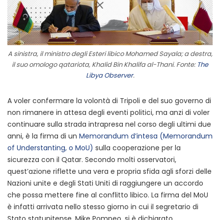
A sinistra, il ministro degli Esteri libico Mohamed Sayala; a destra,
il suo omologo qatariota, Khalid Bin Khalifa al-Thani. Fonte:
The
Libya Observer
.
A voler confermare la volontà di Tripoli e del suo governo di
non rimanere in attesa degli eventi politici, ma anzi di voler
continuare sulla strada intrapresa nel corso degli ultimi due
anni, è la firma di un
Memorandum d’intesa (Memorandum
of Understanting, o MoU)
sulla cooperazione per la
sicurezza con il Qatar. Secondo molti osservatori,
quest’azione riflette una vera e propria sfida agli sforzi delle
Nazioni unite e degli Stati Uniti di raggiungere un accordo
che possa mettere fine al conflitto libico. La firma del MoU
è infatti arrivata nello stesso giorno in cui il segretario di
Stato statunitense, Mike Pompeo, si è dichiarato