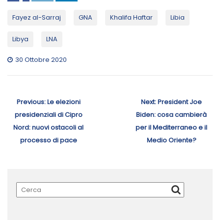
Fayez al-Sarraj
GNA
Khalifa Haftar
Libia
Libya
LNA
30 Ottobre 2020
Navigazione
articoli
Previous
Next
Previous:
Le elezioni
Next:
President Joe
post:
post:
presidenziali di Cipro
Biden: cosa cambierà
Nord: nuovi ostacoli al
per il Mediterraneo e il
processo di pace
Medio Oriente?