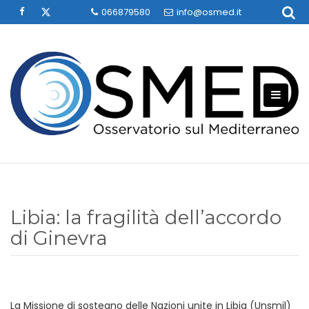
Skip
066879580
info@osmed.it
to
content
Libia: la fragilità dell’accordo
di Ginevra
La Missione di sostegno delle Nazioni unite in Libia (Unsmil)