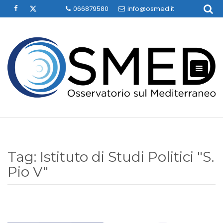
Skip
066879580
info@osmed.it
to
content
Tag:
Istituto di Studi Politici "S.
Pio V"