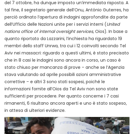
del 7 ottobre, ha dunque imposto un’immediata risposta. A
tal fine, il segretario generale dell’Onu, António Guterres, ha
perciò ordinato l’apertura di indagini approfondite da parte
dell’Ufficio delle Nazioni unite per i servizi interni (
United
nations office of internal oversight services
, Oios). In base a
quanto riportato da Lazzarini, l’inchiesta ha riguardato 19
membri dello staff Unrwa, tra cui i 12 coinvolti secondo Tel
Aviv nei massacri: riguardo a questi ultimi, è stato precisato
che in 8 casi le indagini sono ancora in corso, un caso è
stato chiuso per mancanza di prove – anche se l’Agenzia
stava valutando ad aprile possibili azioni amministrative
correttive – e altri 3 sono stati sospesi, poiché le
informazioni fornite all’Oios da Tel Aviv non sono state
sufficienti per procedere. Per quanto concerne i 7 casi
rimanenti, 6 risultano ancora aperti e uno è stato sospeso,
in attesa di ulteriori evidenze.