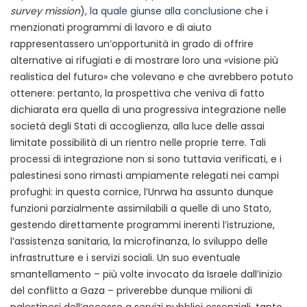
survey mission
),
la quale giunse alla conclusione
che i
menzionati programmi di lavoro e di aiuto
rappresentassero un’opportunità in grado di offrire
alternative ai rifugiati e di mostrare loro una «visione più
realistica del futuro» che volevano e che avrebbero potuto
ottenere: pertanto, la prospettiva che veniva di fatto
dichiarata era quella di una progressiva integrazione nelle
società degli Stati di accoglienza, alla luce delle assai
limitate possibilità di un rientro nelle proprie terre. Tali
processi di integrazione non si sono tuttavia verificati, e i
palestinesi sono rimasti ampiamente relegati nei campi
profughi: in questa cornice, l’Unrwa ha assunto dunque
funzioni parzialmente assimilabili a quelle di uno Stato,
gestendo direttamente programmi inerenti l’istruzione,
l’assistenza sanitaria, la microfinanza, lo sviluppo delle
infrastrutture e i servizi sociali. Un suo eventuale
smantellamento – più volte invocato da Israele dall’inizio
del conflitto a Gaza – priverebbe dunque milioni di
palestinesi dell’accesso a servizi pubblici essenziali, tanto