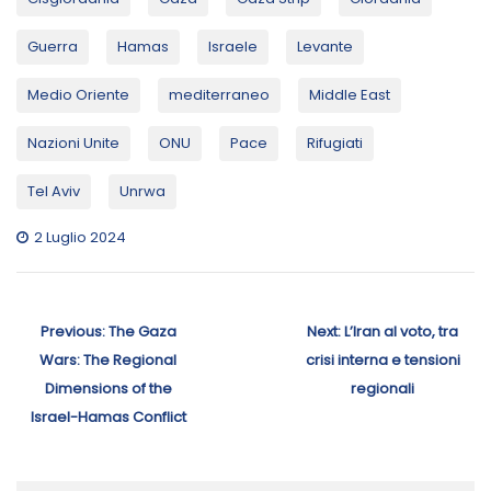
Guerra
Hamas
Israele
Levante
Medio Oriente
mediterraneo
Middle East
Nazioni Unite
ONU
Pace
Rifugiati
Tel Aviv
Unrwa
2 Luglio 2024
Navigazione
articoli
Previous
Next
Previous:
The Gaza
Next:
L’Iran al voto, tra
post:
post:
Wars: The Regional
crisi interna e tensioni
Dimensions of the
regionali
Israel-Hamas Conflict