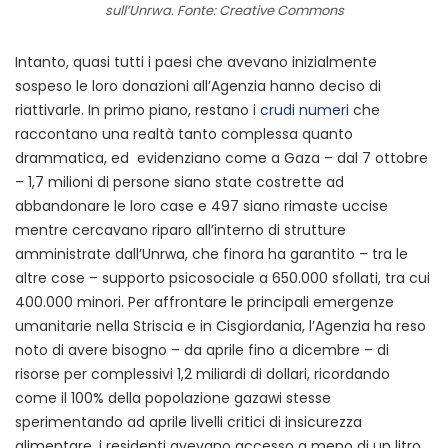
sull’Unrwa. Fonte: Creative Commons
Intanto, quasi tutti i paesi che avevano inizialmente
sospeso le loro donazioni all’Agenzia hanno deciso di
riattivarle. In primo piano, restano
i crudi numeri
che
raccontano una realtà tanto complessa quanto
drammatica, ed evidenziano come a Gaza – dal 7 ottobre
– 1,7 milioni di persone siano state costrette ad
abbandonare le loro case e 497 siano rimaste uccise
mentre cercavano riparo all’interno di strutture
amministrate dall’Unrwa, che finora ha garantito – tra le
altre cose – supporto psicosociale a 650.000 sfollati, tra cui
400.000 minori. Per affrontare le principali emergenze
umanitarie nella Striscia e in Cisgiordania, l’Agenzia ha reso
noto di avere bisogno – da aprile fino a dicembre – di
risorse per complessivi 1,2 miliardi di dollari, ricordando
come il 100% della popolazione gazawi stesse
sperimentando ad aprile livelli critici di insicurezza
alimentare, i residenti avevano accesso a meno di un litro