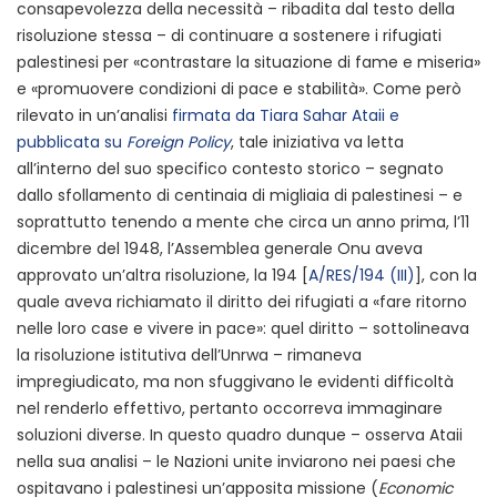
consapevolezza della necessità – ribadita dal testo della
risoluzione stessa – di continuare a sostenere i rifugiati
palestinesi per «contrastare la situazione di fame e miseria»
e «promuovere condizioni di pace e stabilità». Come però
rilevato in un’analisi
firmata da Tiara Sahar Ataii e
pubblicata su
Foreign Policy
, tale iniziativa va letta
all’interno del suo specifico contesto storico – segnato
dallo sfollamento di centinaia di migliaia di palestinesi – e
soprattutto tenendo a mente che circa un anno prima, l’11
dicembre del 1948, l’Assemblea generale Onu aveva
approvato un’altra risoluzione, la 194 [
A/RES/194 (III)
], con la
quale aveva richiamato il diritto dei rifugiati a «fare ritorno
nelle loro case e vivere in pace»: quel diritto – sottolineava
la risoluzione istitutiva dell’Unrwa – rimaneva
impregiudicato, ma non sfuggivano le evidenti difficoltà
nel renderlo effettivo, pertanto occorreva immaginare
soluzioni diverse. In questo quadro dunque – osserva Ataii
nella sua analisi – le Nazioni unite inviarono nei paesi che
ospitavano i palestinesi un’apposita missione (
Economic