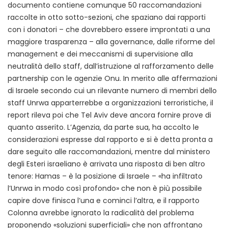
documento contiene comunque 50 raccomandazioni
raccolte in otto sotto-sezioni, che spaziano dai rapporti
con i donatori – che dovrebbero essere improntati a una
maggiore trasparenza – alla governance, dalle riforme del
management e dei meccanismi di supervisione alla
neutralità dello staff, dall’istruzione al rafforzamento delle
partnership con le agenzie Onu. In merito alle affermazioni
di Israele secondo cui un rilevante numero di membri dello
staff Unrwa apparterrebbe a organizzazioni terroristiche, il
report rileva poi che Tel Aviv deve ancora fornire prove di
quanto asserito. L’Agenzia, da parte sua, ha accolto le
considerazioni espresse dal rapporto e si è detta pronta a
dare seguito alle raccomandazioni, mentre dal ministero
degli Esteri israeliano è arrivata una risposta di ben altro
tenore: Hamas – è la posizione di Israele – «ha infiltrato
l’Unrwa in modo così profondo» che non è più possibile
capire dove finisca l’una e cominci l’altra, e il rapporto
Colonna avrebbe ignorato la radicalità del problema
proponendo «soluzioni superficiali» che non affrontano