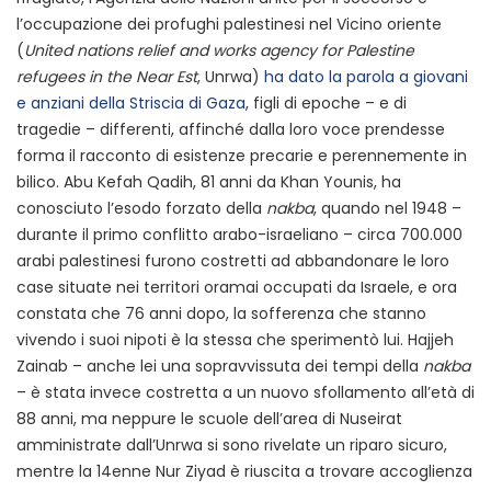
l’occupazione dei profughi palestinesi nel Vicino oriente
(
United nations relief and works agency for Palestine
refugees in the Near Est
, Unrwa)
ha dato la parola a giovani
e anziani della Striscia di Gaza
, figli di epoche – e di
tragedie – differenti, affinché dalla loro voce prendesse
forma il racconto di esistenze precarie e perennemente in
bilico. Abu Kefah Qadih, 81 anni da Khan Younis, ha
conosciuto l’esodo forzato della
nakba
, quando nel 1948 –
durante il primo conflitto arabo-israeliano – circa 700.000
arabi palestinesi furono costretti ad abbandonare le loro
case situate nei territori oramai occupati da Israele, e ora
constata che 76 anni dopo, la sofferenza che stanno
vivendo i suoi nipoti è la stessa che sperimentò lui. Hajjeh
Zainab – anche lei una sopravvissuta dei tempi della
nakba
– è stata invece costretta a un nuovo sfollamento all’età di
88 anni, ma neppure le scuole dell’area di Nuseirat
amministrate dall’Unrwa si sono rivelate un riparo sicuro,
mentre la 14enne Nur Ziyad è riuscita a trovare accoglienza