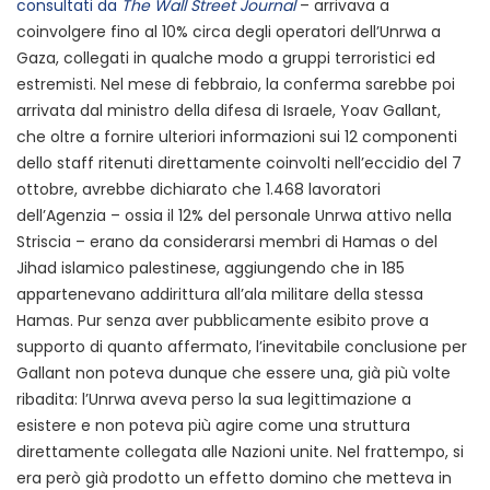
consultati da
The Wall Street Journal
– arrivava a
coinvolgere fino al 10% circa degli operatori dell’Unrwa a
Gaza, collegati in qualche modo a gruppi terroristici ed
estremisti. Nel mese di febbraio, la conferma sarebbe poi
arrivata dal ministro della difesa di Israele, Yoav Gallant,
che oltre a fornire ulteriori informazioni sui 12 componenti
dello staff ritenuti direttamente coinvolti nell’eccidio del 7
ottobre, avrebbe dichiarato che 1.468 lavoratori
dell’Agenzia – ossia il 12% del personale Unrwa attivo nella
Striscia – erano da considerarsi membri di Hamas o del
Jihad islamico palestinese, aggiungendo che in 185
appartenevano addirittura all’ala militare della stessa
Hamas. Pur senza aver pubblicamente esibito prove a
supporto di quanto affermato, l’inevitabile conclusione per
Gallant non poteva dunque che essere una, già più volte
ribadita: l’Unrwa aveva perso la sua legittimazione a
esistere e non poteva più agire come una struttura
direttamente collegata alle Nazioni unite. Nel frattempo, si
era però già prodotto un effetto domino che metteva in