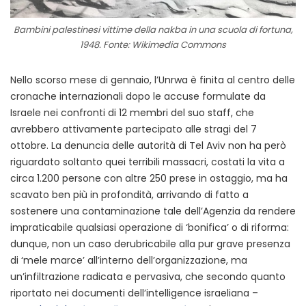
Bambini palestinesi vittime della nakba in una scuola di fortuna,
1948. Fonte: Wikimedia Commons
Nello scorso mese di gennaio, l’Unrwa è finita al centro delle
cronache internazionali dopo le accuse formulate da
Israele nei confronti di 12 membri del suo staff, che
avrebbero attivamente partecipato alle stragi del 7
ottobre. La denuncia delle autorità di Tel Aviv non ha però
riguardato soltanto quei terribili massacri, costati la vita a
circa 1.200 persone con altre 250 prese in ostaggio, ma ha
scavato ben più in profondità, arrivando di fatto a
sostenere una contaminazione tale dell’Agenzia da rendere
impraticabile qualsiasi operazione di ‘bonifica’ o di riforma:
dunque, non un caso derubricabile alla pur grave presenza
di ‘mele marce’ all’interno dell’organizzazione, ma
un’infiltrazione radicata e pervasiva, che secondo quanto
riportato nei documenti dell’intelligence israeliana –