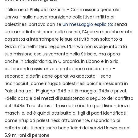
L’allarme di Philippe Lazzarini – Commissario generale
Unrwa – sulla nuova «punizione collettiva» inflitta ai
palestinesi portava con sé
un messaggio esplicito
: senza
un immediato sblocco delle risorse, l’Agenzia sarebbe stata
costretta a interrompere le sue attività non soltanto a
Gaza, ma nell’intera regione. L’Unrwa non svolge infatti la
sua missione esclusivamente nella Striscia, ma opera
anche in Cisgiordania, in Giordania, in Libano e in Siria,
assicurando assistenza e protezione a coloro che –
secondo la definizione operativa adottata – sono
riconosciuti come rifugiati palestinesi poiché «residenti in
Palestina tra il 1° giugno 1946 e il 15 maggio 1948» e privati
«della casa e dei mezzi di sussistenza a seguito del conflitto
del 1948». Tale status si trasmette inoltre per discendenza
maschile, ed è quindi attribuito ai figli di padri identificati
come rifugiati palestinesi: attualmente, rispondono ai
criteri stabiliti per essere beneficiari dei servizi Unrwa circa
5,9 milioni di persone.