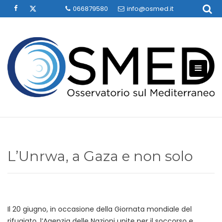
Skip
066879580
info@osmed.it
to
content
L’Unrwa, a Gaza e non solo
Il 20 giugno, in occasione della Giornata mondiale del
rifugiato, l’Agenzia delle Nazioni unite per il soccorso e