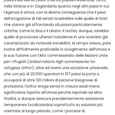
nella Striscia e in Cisgiordania quanto negli altri paesi in cui
l’Agenzia è attiva, con la diretta conseguenza che il peso
dell’erogazione di tali servizi ricadrebbe sulle spalle di Stati
che stanno già affrontando situazioni particolarmente
critiche, come la Siria o il Libano: il rischio, dunque, sarebbe
quello di provocare ulteriori turbolenze in uno scenario già
caratterizzato da notevole instabilità. Al tempo stesso, pare
inoltre difficilmente praticabile lo scioglimento dell’Unrwa e
la sua fusione con l’Alto commissariato delle Nazioni unite
per i rifugiati (
United nations high commissioner for
refugees
, Unhcr): oltre ad avere una vocazione universale,
che con più di 20.000 operatori in 137 paesi la porta a
occuparsi di oltre 120 milioni di persone bisognose di
protezione, l’Unhcr eroga servizi in misura assai meno
significativa rispetto all’Unrwa perché risponde ad altre
finalità, e dunque assicura prevalentemente assistenza
temporanea focalizzandosi soprattutto su soluzioni più
orientate al lungo periodo, come i processi di