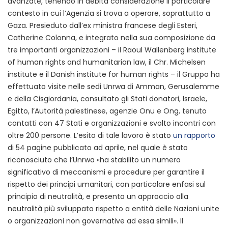
avanzate, tenendo in debita considerazione il particolare
contesto in cui l’Agenzia si trova a operare, soprattutto a
Gaza. Presieduto dall’ex ministra francese degli Esteri,
Catherine Colonna, e integrato nella sua composizione da
tre importanti organizzazioni – il Raoul Wallenberg institute
of human rights and humanitarian law, il Chr. Michelsen
institute e il Danish institute for human rights – il Gruppo ha
effettuato visite nelle sedi Unrwa di Amman, Gerusalemme
e della Cisgiordania, consultato gli Stati donatori, Israele,
Egitto, l’Autorità palestinese, agenzie Onu e Ong, tenuto
contatti con 47 Stati e organizzazioni e svolto incontri con
oltre 200 persone. L’esito di tale lavoro è stato
un rapporto
di 54 pagine pubblicato ad aprile, nel quale è stato
riconosciuto che l’Unrwa «ha stabilito un numero
significativo di meccanismi e procedure per garantire il
rispetto dei principi umanitari, con particolare enfasi sul
principio di neutralità, e presenta un approccio alla
neutralità più sviluppato rispetto a entità delle Nazioni unite
o organizzazioni non governative ad essa simili». Il