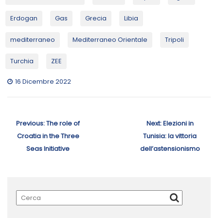
Erdogan
Gas
Grecia
Libia
mediterraneo
Mediterraneo Orientale
Tripoli
Turchia
ZEE
16 Dicembre 2022
Navigazione
articoli
Previous
Next
Previous:
The role of
Next:
Elezioni in
post:
post:
Croatia in the Three
Tunisia: la vittoria
Seas Initiative
dell’astensionismo