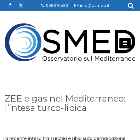
Skip
066879580
info@osmed.it
to
content
ZEE e gas nel Mediterraneo:
l’intesa turco-libica
La recente intesa tra Turchia e Libia sulla demarcazione