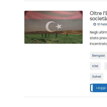
Oltre l
società
10 Feb
Negli ultim
stato pre
incentrata 
Bengasi
IOM
Sahel
Leggi.