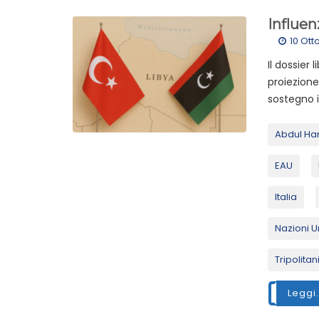
Influen
10 Ott
Il dossier 
proiezione
sostegno in
Abdul Ha
EAU
Italia
Nazioni U
Tripolitan
Leggi.