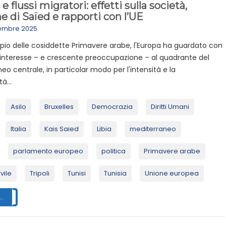
e flussi migratori: effetti sulla società,
he di Saïed e rapporti con l’UE
cembre 2025
pio delle cosiddette Primavere arabe, l'Europa ha guardato con
 interesse – e crescente preoccupazione – al quadrante del
eo centrale, in particolar modo per l'intensità e la
à...
Asilo
Bruxelles
Democrazia
Diritti Umani
Italia
Kais Saied
Libia
mediterraneo
parlamento europeo
politica
Primavere arabe
vile
Tripoli
Tunisi
Tunisia
Unione europea
..