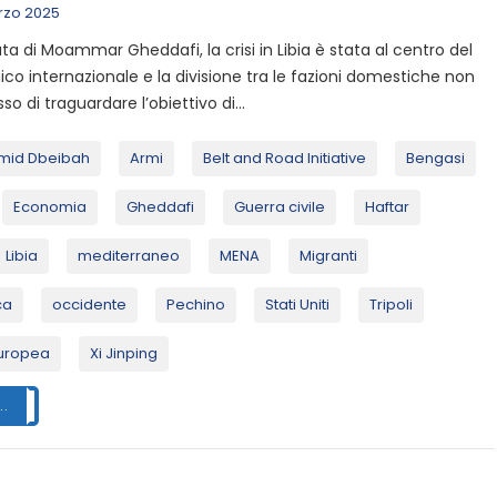
rzo 2025
ta di Moammar Gheddafi, la crisi in Libia è stata al centro del
co internazionale e la divisione tra le fazioni domestiche non
o di traguardare l’obiettivo di...
mid Dbeibah
Armi
Belt and Road Initiative
Bengasi
Economia
Gheddafi
Guerra civile
Haftar
Libia
mediterraneo
MENA
Migranti
ca
occidente
Pechino
Stati Uniti
Tripoli
uropea
Xi Jinping
..