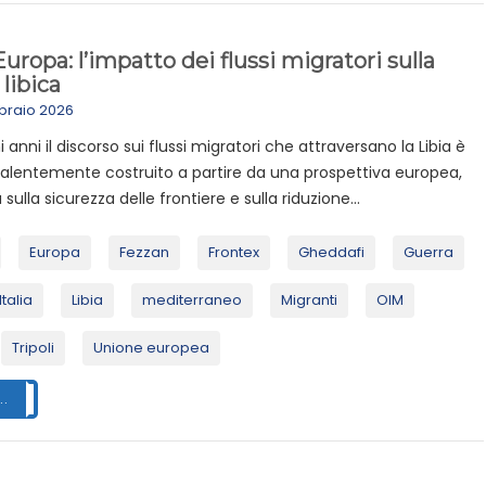
’Europa: l’impatto dei flussi migratori sulla
 libica
braio 2026
i anni il discorso sui flussi migratori che attraversano la Libia è
valentemente costruito a partire da una prospettiva europea,
sulla sicurezza delle frontiere e sulla riduzione...
Europa
Fezzan
Frontex
Gheddafi
Guerra
Italia
Libia
mediterraneo
Migranti
OIM
Tripoli
Unione europea
..