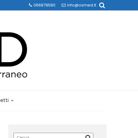
066879580
info@osmed.it
etti