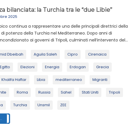
za bilanciata: la Turchia tra le “due Libie”
obre 2025
libico continua a rappresentare una delle principali direttrici della
 di potenza della Turchia nel Mediterraneo. Dopo anni di
condizionato ai governi di Tripoli, culminati nell’intervento del...
mid Dbeibah
Aguila Saleh
Cipro
Cirenaica
Egitto
Elezioni
Energia
Erdogan
Grecia
Khalifa Haftar
Libia
mediterraneo
Migranti
nite
Roma
Russia
Sahel
Stati Uniti
Tripoli
ia
Turchia
Unsmil
ZEE
..