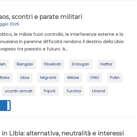
aos, scontri e parate militari
ggio 2025
olitico, le milizie fuori controllo, le interferenze esterne e la
nusiana in perenne difficoltà rendono il destino della Libia
sospeso tra passato e futuro. A...
leh
Bengasi
Dbeibah
Erdogan
Haftar
Italia
Libia
Migranti
Milizie
ONU
Putin
scontri armati
Tripoli
Turchia
Unsmil
..
 in Libia: alternativa, neutralità e interessi