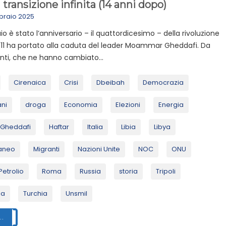
a transizione infinita (14 anni dopo)
braio 2025
aio è stato l’anniversario – il quattordicesimo – della rivoluzione
011 ha portato alla caduta del leader Moammar Gheddafi. Da
nti, che ne hanno cambiato...
Cirenaica
Crisi
Dbeibah
Democrazia
ani
droga
Economia
Elezioni
Energia
Gheddafi
Haftar
Italia
Libia
Libya
aneo
Migranti
Nazioni Unite
NOC
ONU
Petrolio
Roma
Russia
storia
Tripoli
ia
Turchia
Unsmil
..