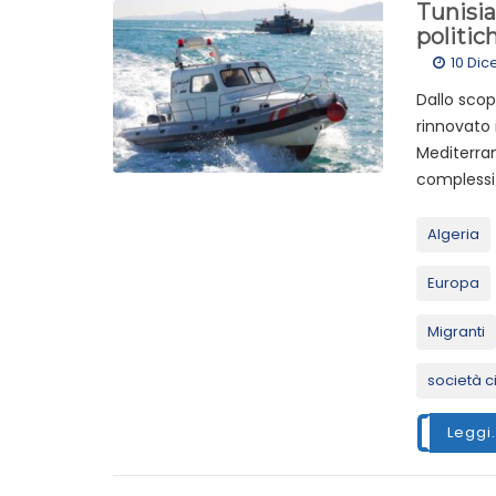
Tunisia 
politic
10 Di
Dallo scop
rinnovato
Mediterran
complessit
Algeria
Europa
Migranti
società ci
Leggi.