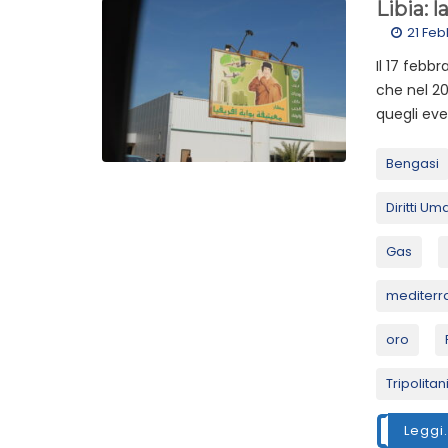
Libia: l
21 Feb
Il 17 febbr
che nel 2
quegli eve
Bengasi
Diritti Um
Gas
mediterr
oro
Tripolitan
Leggi.