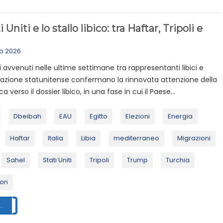
i Uniti e lo stallo libico: tra Haftar, Tripoli e
io 2026
ri avvenuti nelle ultime settimane tra rappresentanti libici e
azione statunitense confermano la rinnovata attenzione della
 verso il dossier libico, in una fase in cui il Paese...
Dbeibah
EAU
Egitto
Elezioni
Energia
Haftar
Italia
Libia
mediterraneo
Migrazioni
Sahel
Stati Uniti
Tripoli
Trump
Turchia
ton
..