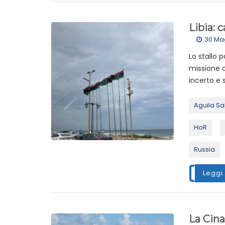
Libia: c
30 Ma
Lo stallo p
missione o
incerto e 
Aguila Sa
HoR
Russia
Leggi.
La Cina