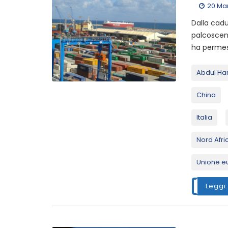
20 Ma
Dalla cadu
palcosceni
ha permess
Abdul Ha
China
Italia
Nord Afri
Unione e
Leggi.