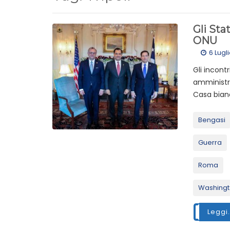
Gli Stat
ONU
6 Lugl
Gli incont
amministr
Casa bianca
Bengasi
Guerra
Roma
Washing
Leggi.