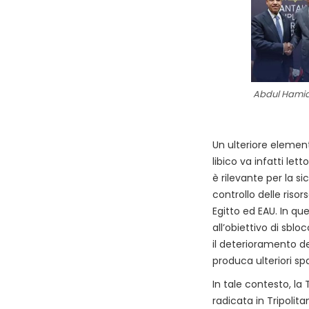
Abdul Hamid 
Un ulteriore elemento
libico va infatti le
è rilevante per la si
controllo delle risors
Egitto ed EAU. In qu
all’obiettivo di sblo
il deterioramento de
produca ulteriori spaz
In tale contesto, la
radicata in Tripolita