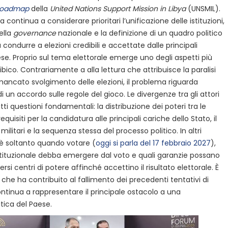
roadmap
della
United Nations Support Mission in Libya
(UNSMIL).
continua a considerare prioritari l’unificazione delle istituzioni,
ella
governance
nazionale e la definizione di un quadro politico
condurre a elezioni credibili e accettate dalle principali
e. Proprio sul tema elettorale emerge uno degli aspetti più
o libico. Contrariamente a alla lettura che attribuisce la paralisi
ancato svolgimento delle elezioni, il problema riguarda
i un accordo sulle regole del gioco. Le divergenze tra gli attori
atti questioni fondamentali: la distribuzione dei poteri tra le
i requisiti per la candidatura alle principali cariche dello Stato, il
 militari e la sequenza stessa del processo politico. In altri
 è soltanto quando votare (
oggi si parla del 17 febbraio 2027
),
tituzionale debba emergere dal voto e quali garanzie possano
ersi centri di potere affinché accettino il risultato elettorale. È
che ha contribuito al fallimento dei precedenti tentativi di
ntinua a rappresentare il principale ostacolo a una
tica del Paese.