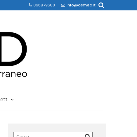
066879580
info@osmed.it
etti