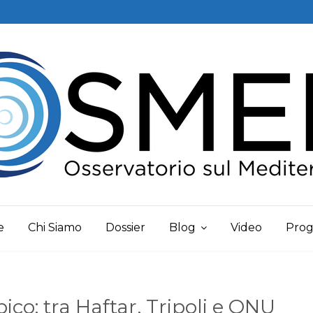
e
Chi Siamo
Dossier
Blog
Video
Prog
libico: tra Haftar, Tripoli e ONU