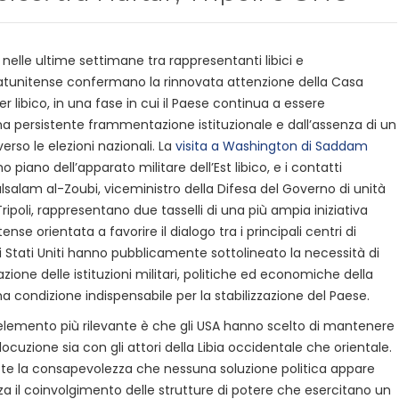
 nelle ultime settimane tra rappresentanti libici e
atunitense confermano la rinnovata attenzione della Casa
er libico, in una fase in cui il Paese continua a essere
na persistente frammentazione istituzionale e dall’assenza di un
erso le elezioni nazionali. La
visita a Washington di Saddam
mo piano dell’apparato militare dell’Est libico, e i contatti
lsalam al-Zoubi, viceministro della Difesa del Governo di unità
ripoli, rappresentano due tasselli di una più ampia iniziativa
nse orientata a favorire il dialogo tra i principali centri di
i Stati Uniti hanno pubblicamente sottolineato la necessità di
zione delle istituzioni militari, politiche ed economiche della
na condizione indispensabile per la stabilizzazione del Paese.
 l’elemento più rilevante è che gli USA hanno scelto di mantenere
rlocuzione sia con gli attori della Libia occidentale che orientale.
ette la consapevolezza che nessuna soluzione politica appare
za il coinvolgimento delle strutture di potere che esercitano un