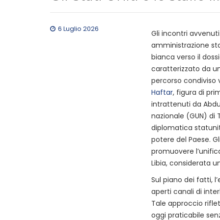
6 Luglio 2026
Gli incontri avvenuti
amministrazione st
bianca verso il dossi
caratterizzato da u
percorso condiviso v
Haftar
, figura di pri
intrattenuti da Abdu
nazionale (GUN) di T
diplomatica statunite
potere del Paese. Gl
promuovere l’unifica
Libia, considerata u
Sul piano dei fatti,
aperti canali di inte
Tale approccio rifl
oggi praticabile sen