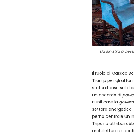
Da sinistra a des
Il ruolo di Massad B
Trump per gli affari
statunitense sul do
un accordo di
power
riunificare la
govern
settore energetico. 
perno centrale un’i
Tripoli e attribuire
architettura esecuti