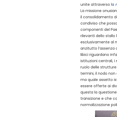
unite attraverso
la
La missione onusiana 
il consolidamento d
condiviso che possa 
componenti del Paes
rilevanti dello stall
esclusivamente al m
anzitutto l’assenza d
libici riguardano inf
istituzioni centrali, 
ruolo delle strutture
termini, il nodo non
ma quale assetto is
essere offerte ai div
questa la questione 
transizione e che co
normalizzazione poli