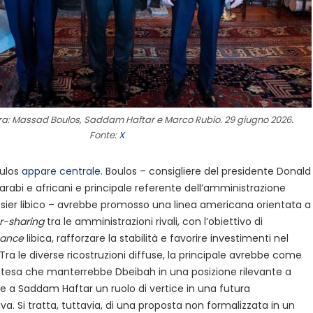
tra: Massad Boulos, Saddam Haftar e Marco Rubio. 29 giugno 2026.
Fonte:
X
oulos
appare centrale
. Boulos – consigliere del presidente Donald
 arabi e africani e principale referente dell’amministrazione
ssier libico – avrebbe promosso una linea americana orientata a
-sharing
tra le amministrazioni rivali, con l’obiettivo di
ance
libica, rafforzare la stabilità e favorire investimenti nel
Tra le diverse ricostruzioni diffuse, la principale avrebbe come
ntesa che manterrebbe Dbeibah in una posizione rilevante a
bbe a Saddam Haftar un ruolo di vertice in una futura
va. Si tratta, tuttavia, di una proposta non formalizzata in un