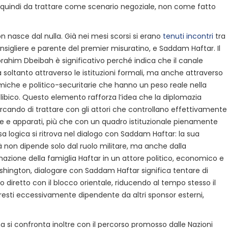
quindi da trattare come scenario negoziale, non come fatto
 nasce dal nulla. Già nei mesi scorsi si erano
tenuti incontri
tra
sigliere e parente del premier misuratino, e Saddam Haftar. Il
rahim Dbeibah è significativo perché indica che il canale
soltanto attraverso le istituzioni formali, ma anche attraverso
omiche e politico-securitarie che hanno un peso reale nella
libico. Questo elemento rafforza l’idea che la diplomazia
rcando di trattare con gli attori che controllano effettivamente
rse e apparati, più che con un quadro istituzionale pienamente
sa logica si ritrova nel dialogo con Saddam Haftar: la sua
à non dipende solo dal ruolo militare, ma anche dalla
azione della famiglia Haftar in un attore politico, economico e
ashington, dialogare con Saddam Haftar significa tentare di
o diretto con il blocco orientale, riducendo al tempo stesso il
 resti eccessivamente dipendente da altri sponsor esterni,
na si confronta inoltre con il percorso promosso dalle Nazioni