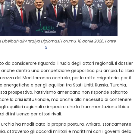
Dbeibah all’Antalya Diplomasi Forumu. 18 aprile 2026. Fonte
:
X
 da considerare riguarda il ruolo degli attori regionali. Il dossier
tto anche dentro una competizione geopolitica più ampia. La Libia
curezza del Mediterraneo centrale, per le rotte migratorie, per il
e energetiche e per gli equilibri tra Stati Uniti, Russia, Turchia,
esta prospettiva, l’attivismo americano non risponde soltanto
ccare la crisi istituzionale, ma anche alla necessità di contenere
gli equilibri regionali e impedire che la frammentazione libica
i di influenza per attori rivali.
 Turchia ha modificato la propria postura. Ankara, storicamente
nia, attraverso gli accordi militari e marittimi con i governi della