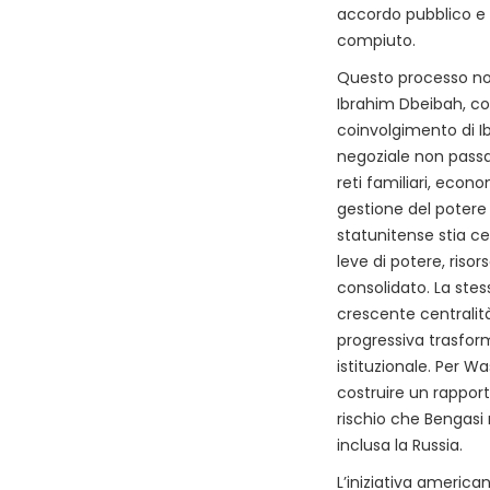
accordo pubblico e 
compiuto.
Questo processo non
Ibrahim Dbeibah, con
coinvolgimento di Ib
negoziale non passa 
reti familiari, econ
gestione del potere 
statunitense stia ce
leve di potere, riso
consolidato. La stes
crescente centralit
progressiva trasform
istituzionale. Per W
costruire un rapport
rischio che Bengasi
inclusa la Russia.
L’iniziativa america