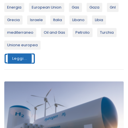
Energia
European Union
Gas
Gaza
Gnl
Grecia
Israele
Italia
Libano
Libia
mediterraneo
Oil and Gas
Petrolio
Turchia
Unione europea
Leggi...