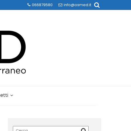
066879580
info@osmed.it
etti