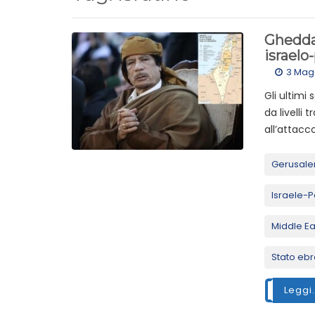
Gheddaf
israelo
3 Mag
Gli ultimi
da livelli 
all’attacco
Gerusal
Israele-P
Middle Ea
Stato ebr
Leggi.