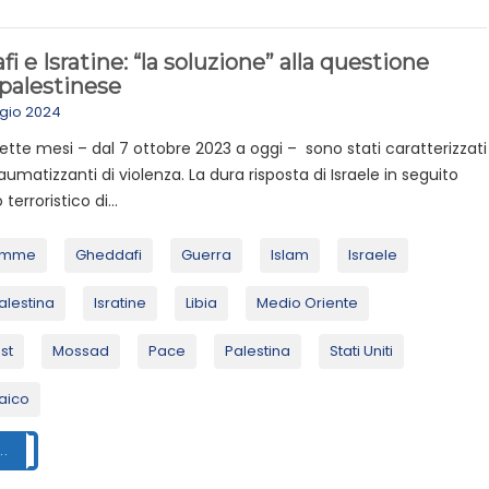
i e Isratine: “la soluzione” alla questione
-palestinese
gio 2024
 sette mesi – dal 7 ottobre 2023 a oggi – sono stati caratterizzati
traumatizzanti di violenza. La dura risposta di Israele in seguito
 terroristico di...
emme
Gheddafi
Guerra
Islam
Israele
alestina
Isratine
Libia
Medio Oriente
st
Mossad
Pace
Palestina
Stati Uniti
aico
..