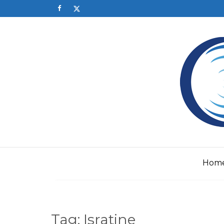
Skip
to
content
Hom
Tag:
Isratine