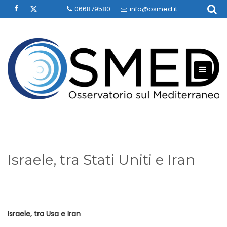
Skip
066879580
info@osmed.it
to
content
Israele, tra Stati Uniti e Iran
Israele, tra Usa e Iran