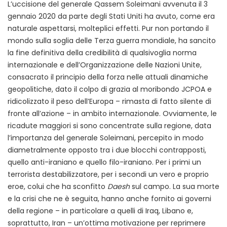
L’uccisione del generale Qassem Soleimani avvenuta il 3
gennaio 2020 da parte degli Stati Uniti ha avuto, come era
naturale aspettarsi, molteplici effetti. Pur non portando il
mondo sulla soglia delle Terza guerra mondiale, ha sancito
la fine definitiva della credibilità di qualsivoglia norma
internazionale e dell’Organizzazione delle Nazioni Unite,
consacrato il principio della forza nelle attuali dinamiche
geopolitiche, dato il colpo di grazia al moribondo JCPOA e
ridicolizzato il peso dell’Europa – rimasta di fatto silente di
fronte all’azione – in ambito internazionale. Ovviamente, le
ricadute maggiori si sono concentrate sulla regione, data
l’importanza del generale Soleimani, percepito in modo
diametralmente opposto tra i due blocchi contrapposti,
quello anti-iraniano e quello filo-iraniano. Per i primi un
terrorista destabilizzatore, per i secondi un vero e proprio
eroe, colui che ha sconfitto
Daesh
sul campo. La sua morte
e la crisi che ne è seguita, hanno anche fornito ai governi
della regione – in particolare a quelli di Iraq, Libano e,
soprattutto, Iran – un’ottima motivazione per reprimere