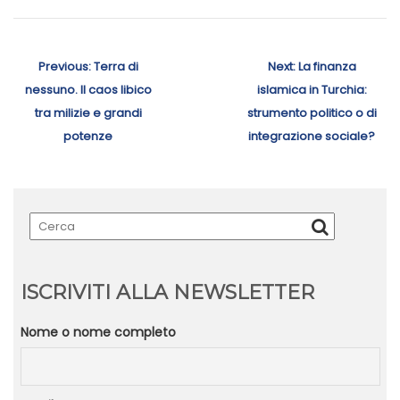
Navigazione
articoli
Previous
Next
Previous:
Terra di
Next:
La finanza
post:
post:
nessuno. Il caos libico
islamica in Turchia:
tra milizie e grandi
strumento politico o di
potenze
integrazione sociale?
ISCRIVITI ALLA NEWSLETTER
Nome o nome completo