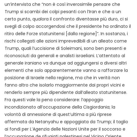
un’intervista che “non è così inverosimile pensare che
Trump si scambi dei colpi pesanti con l’Iran e che a un
certo punto, qualora il confronto diventasse più duro, ci si
svegli di colpo accorgendosi che il presidente ha ordinato il
ritiro delle Forze statunitensi [dalla regione]”. In sostanza, i
rischi collegati alle azioni imprevedibili di un alleato come
Trump, quali l’uccisione di Soleimani, sono ben presenti e
riconosciuti da generali e analisti israeliani. L’attentato al
generale iraniano va dunque ad aggiungersi a diversi altri
elementi che solo apparentemente vanno a rafforzare la
posizione di Israele nella regione, ma che in verità non
fanno altro che isolarlo maggiormente dai propri vicini e
renderlo sempre più dipendente dall’alleato statunitense.
Fra questi vale la pena considerare: l’appoggio
incondizionato all’occupazione della Cisgiordania; la
volontà di annessione di quest’ultima a più riprese
affermata da Netanyahu e appoggiata da Trump; il taglio
ai fondi per L’Agenzia delle Nazioni Unite per il soccorso e
l’occupazione de rifugiati palestinesi nel Vicino Oriente