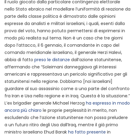
Il ruolo giocato dalla particolare contingenza elettorale
nello Stato ebraico nel modellare l’uniformità di reazione da
parte della classe politica è dimostrato dalle opinioni
espresse da analisti e militari israeliani, i quali, esenti dalla
prova del voto, hanno potuto permettersi di esprimersi in
modo più realista sul tema. Non è un caso che tre giorni
dopo l’attacco, il 6 gennaio, il comandante in capo del
comando meridionale israeliano, il generale Herzi Halevi,
abbia di fatto
preso le distanze
dall’azione statunitense,
affermando che “Soleimani danneggiava gli interessi
americani e rappresentava un pericolo significativo per gli
statunitensi nella regione. Dobbiamo [noi israeliani]
guardare al suo assassinio come a una parte del confronto
fra Iran e Usa nella regione e in Iraq. Questa è la situazione.”
L’ex brigadier generale Michael Herzog
ha espresso in modo
ancora più chiaro
le proprie perplessità in merito, non
escludendo che l’azione statunitense non possa preludere
a un futuro ritiro degli Usa dall’Iraq, mentre il già primo
ministro israeliano Ehud Barak
ha fatto presente
in