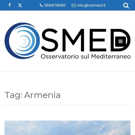
Skip
066879580
info@osmed.it
to
content
Tag:
Armenia