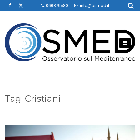
Skip
066879580
info@osmed.it
to
content
Tag:
Cristiani