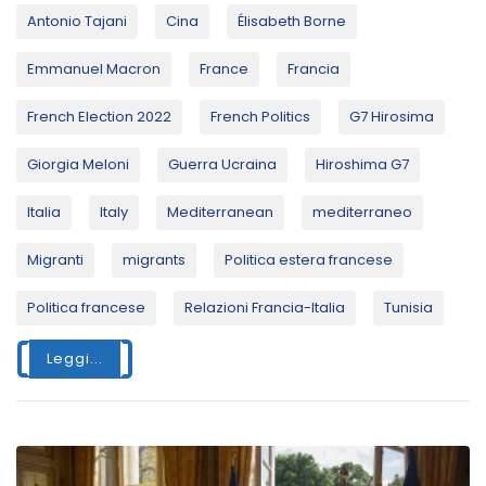
Antonio Tajani
Cina
Élisabeth Borne
Emmanuel Macron
France
Francia
French Election 2022
French Politics
G7 Hirosima
Giorgia Meloni
Guerra Ucraina
Hiroshima G7
Italia
Italy
Mediterranean
mediterraneo
Migranti
migrants
Politica estera francese
Politica francese
Relazioni Francia-Italia
Tunisia
Leggi...