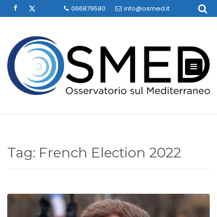
Skip
066879580
info@osmed.it
to
content
Tag:
French Election 2022