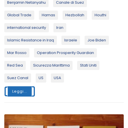
Benjamin Netanyahu
Canale di Suez
Global Trade
Hamas
Hezbollah
Houthi
international security
Iran
Islamic Resistance in Iraq
Israele
Joe Biden
Mar Rosso
Operation Prosperity Guardian
Red Sea
Sicurezza Marittima
Stati Uniti
Suez Canal
US
USA
Leggi...