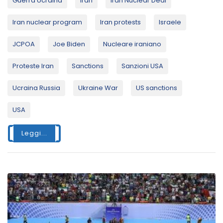
Guerra Ucraina
Iran
Iran Nuclear Deal
Iran nuclear program
Iran protests
Israele
JCPOA
Joe Biden
Nucleare iraniano
Proteste Iran
Sanctions
Sanzioni USA
Ucraina Russia
Ukraine War
US sanctions
USA
Leggi...