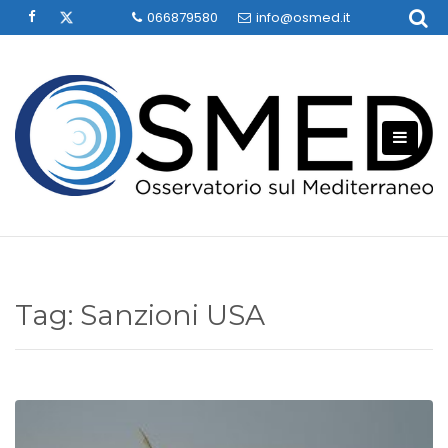
Skip
066879580
info@osmed.it
to
content
Tag:
Sanzioni USA