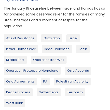
18 Febbraio 2025
The January 19 ceasefire between Israel and Hamas has so
far provided some deserved relief for the families of many
Israeli hostages and a moment of respite for the
population...
Axis of Resistance
Gaza Strip
Israel
Israel-Hamas War
Israel-Palestine
Jenin
Middle East
Operation Iron Wall
Operation Protect the Homeland
Oslo Accords
Oslo Agreements
PA
Palestinian Authority
Peace Process
Settlements
Terrorism
West Bank