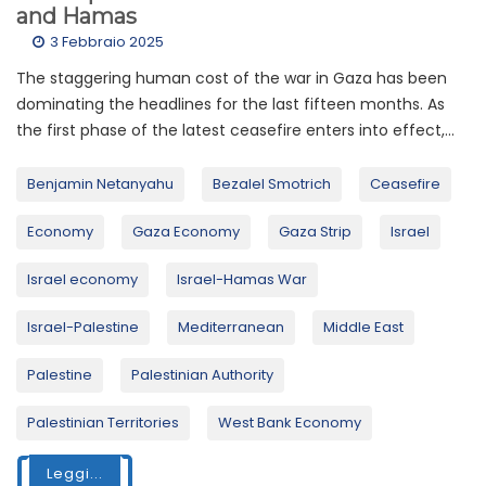
and Hamas
3 Febbraio 2025
The staggering human cost of the war in Gaza has been
dominating the headlines for the last fifteen months. As
the first phase of the latest ceasefire enters into effect,...
Benjamin Netanyahu
Bezalel Smotrich
Ceasefire
Economy
Gaza Economy
Gaza Strip
Israel
Israel economy
Israel-Hamas War
Israel-Palestine
Mediterranean
Middle East
Palestine
Palestinian Authority
Palestinian Territories
West Bank Economy
Leggi...