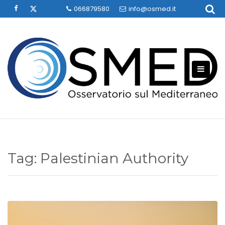
Skip
066879580
info@osmed.it
to
content
Tag:
Palestinian Authority