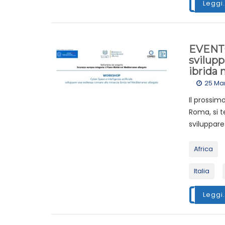
Leggi.
EVENTO 
svilupp
ibrida 
25 Ma
Il prossim
Roma, si t
sviluppare
Africa
Italia
Leggi.