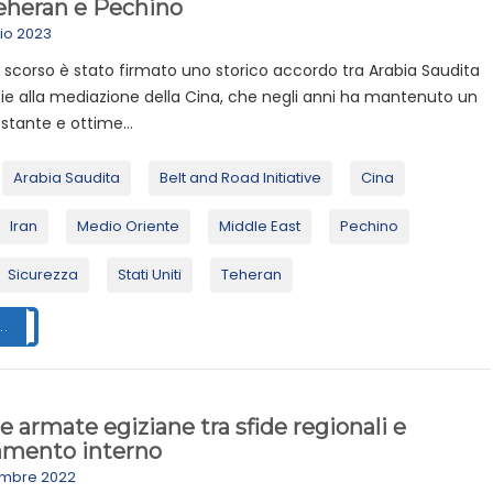
Teheran e Pechino
lio 2023
o scorso è stato firmato uno storico accordo tra Arabia Saudita
zie alla mediazione della Cina, che negli anni ha mantenuto un
stante e ottime...
Arabia Saudita
Belt and Road Initiative
Cina
Iran
Medio Oriente
Middle East
Pechino
Sicurezza
Stati Uniti
Teheran
..
e armate egiziane tra sfide regionali e
amento interno
embre 2022