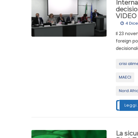
Interna
decisio
VIDEO 
4 Dic
Il 23 nove
foreign pol
decisional
crisi ali
MAECI
Nord Afri
Leggi.
La sicu