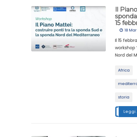
Il Pian
sponda
15 febb
18 Ma
Il 15 febbr
workshop “
Nord del M
Africa
mediterr
storia
Leggi.