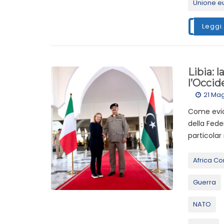
Unione e
Leggi.
Libia: l
l’Occid
21 Ma
Come evide
della Fede
particolar
Africa Co
Guerra
NATO