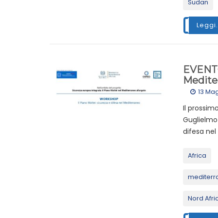
Sudan
Leggi.
EVENTO-
Medite
13 Ma
Il prossimo
Guglielmo 
difesa nel
Africa
mediterr
Nord Afri