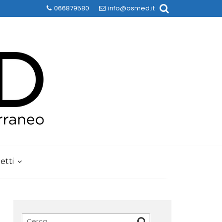
066879580
info@osmed.it
etti