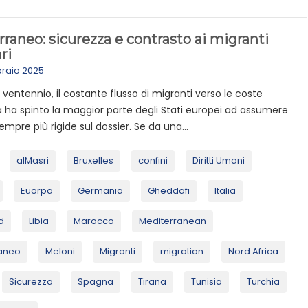
raneo: sicurezza e contrasto ai migranti
ri
braio 2025
o ventennio, il costante flusso di migranti verso le coste
a ha spinto la maggior parte degli Stati europei ad assumere
empre più rigide sul dossier. Se da una...
alMasri
Bruxelles
confini
Diritti Umani
Euorpa
Germania
Gheddafi
Italia
d
Libia
Marocco
Mediterranean
aneo
Meloni
Migranti
migration
Nord Africa
Sicurezza
Spagna
Tirana
Tunisia
Turchia