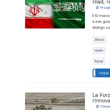
Riad, 
14 Lug
Il 10 marz
e Iran gra
dialogo co
Africa
Golfo
Ryad
Leggi.
Le Forz
rinnov
7 Dic