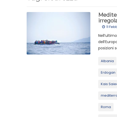
Mediter
irregola
11 Feb
Nell’ultim
dell’Europ
posizioni s
Albania
Erdogan
Kais Saie
mediterr
Roma