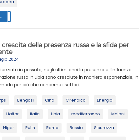
uropea
..
a crescita della presenza russa e la sfida per
ente
ggio 2024
nziato in passato, negli ultimi anni la presenza e l’influenza
razione russa in Libia sono cresciute in maniera esponenziale, in
 modo per ciò che concerne i settori...
rps
Bengasi
Cina
Cirenaica
Energia
Haftar
Italia
Libia
mediterraneo
Meloni
Niger
Putin
Roma
Russia
Sicurezza